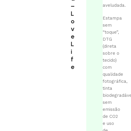
–
aveludada.
L
Estampa
o
sem
v
“toque”,
e
DTG
L
(direta
i
sobre o
f
tecido)
e
com
qualidade
fotográfica,
tinta
biodegradáve
sem
emissão
de CO2
e uso
de