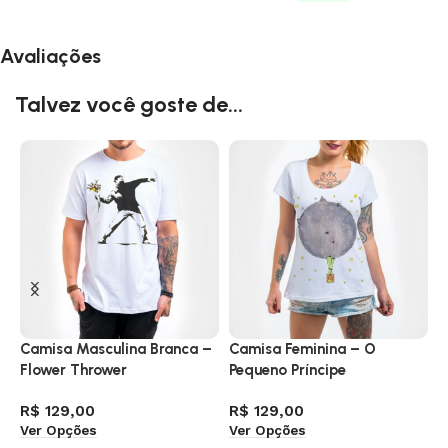
Avaliações
Talvez você goste de...
Camisa Masculina Branca –
Camisa Feminina – O
C
Flower Thrower
Pequeno Príncipe
P
R$
129,00
R$
129,00
R
Ver Opções
Ver Opções
V