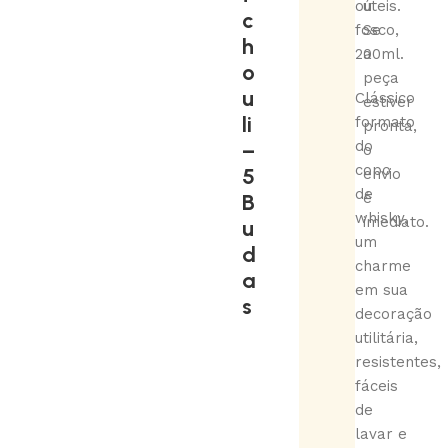
ou
úteis.
c
fosco,
Se
h
200ml.
a
o
peça
u
Clássico
estiver
li
formato
pronta,
–
do
o
copo
5
envio
de
B
é
whisky,
imediato.
u
um
d
charme
a
em sua
s
decoração
utilitária,
resistentes,
fáceis
de
lavar e