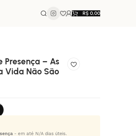
R$
0,00
e Presença – As
a Vida Não São
esença
- em até N/A dias úteis.