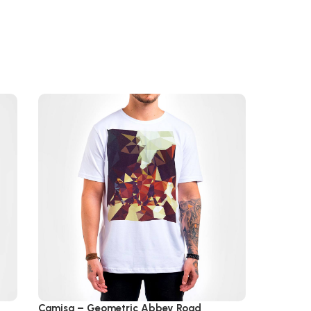
Camisa – Geometric Abbey Road
Caneca –