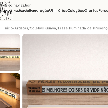
Skip to navigation
Moda
Decoração
Utilitários
Coleções
Ofertas
Pers
Skip to main content
Início
Artistas
Coletivo Guava
Frase Iluminada de Presenç