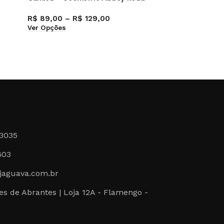
R$
89,00
–
R$
129,00
R$
59,0
Ver Opções
Adicionar
-3035
603
jaguava.com.br
s de Abrantes | Loja 12A - Flamengo -