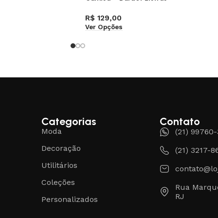
R$
129,00
Ver Opções
Categorias
Contato
Moda
(21) 99760
Decoração
(21) 3217-8
Utilitários
contato@lo
Coleções
Rua Marque
RJ
Personalizados