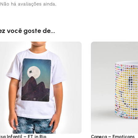
Não há avaliações ainda.
ez você goste de...
sa Infantil – ET in Rio
Caneca – Emoticons