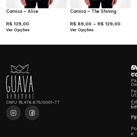
Camisa – Alice
Camisa – The Shining
L
R
R$
129,00
R$
89,00
–
R$
129,00
Ver Opções
Ver Opções
R
V
M
C
c
M
Pa
De
Pe
Ut
Ed
CNPJ 18.476.675/0001-77
Co
co
Pe
Fa
Po
e