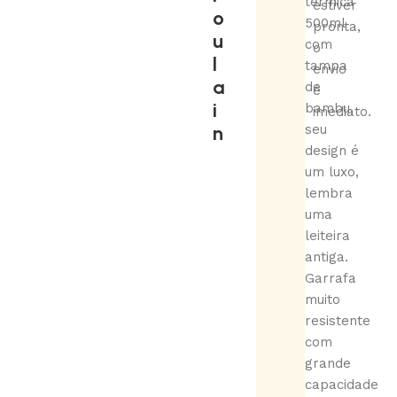
térmica
estiver
o
500ml
pronta,
u
com
o
l
tampa
envio
a
de
é
i
bambu,
imediato.
n
seu
design é
um luxo,
lembra
uma
leiteira
antiga.
Garrafa
muito
resistente
com
grande
capacidade