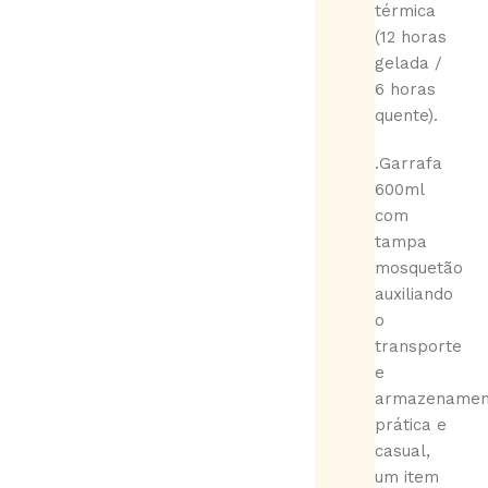
térmica
(12 horas
gelada /
6 horas
quente).
.Garrafa
600ml
com
tampa
mosquetão
auxiliando
o
transporte
e
armazenamen
prática e
casual,
um item