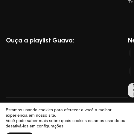
Te
Ouça a playlist Guava:
N
i
Dese
Estamos usando cookies para oferecer a você a melhor
por
experiência em nosso site.
Você pode saber mais sobre quais cookies estamos usando ou
desativá-los em
configurações
.