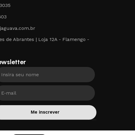
-3035
603
jaguava.com.br
s de Abrantes | Loja 12A - Flamengo -
ewsletter
Me inscrever