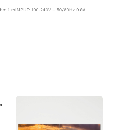
bo: 1 mIMPUT: 100-240V – 50/60Hz 0.8A.
o
Caneca 
R$
59,0
Adicionar