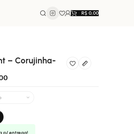
R$
0,00
ht – Corujinha-
00
a p/ entrega!