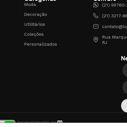
Moda
(21) 99760
Decoração
(21) 3217-8
Utilitários
contato@lo
Coleções
Rua Marque
RJ
Personalizados
N
Desenvolvimento por