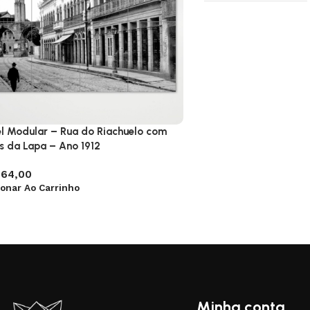
el Modular – Rua do Riachuelo com
s da Lapa – Ano 1912
64,00
ionar Ao Carrinho
Minha conta