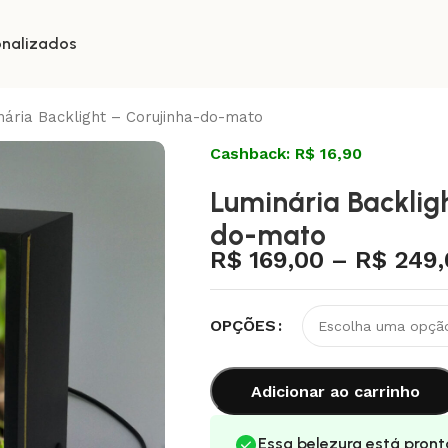
onalizados
nária Backlight – Corujinha-do-mato
Cashback: R$ 16,90
Luminária Backlig
do-mato
R$
169,00
–
R$
249,
OPÇÕES
Adicionar ao carrinho
Essa belezura está pront