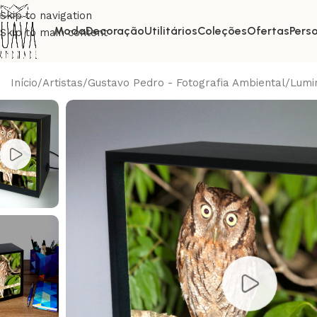
Skip to navigation
Moda
Decoração
Utilitários
Coleções
Ofertas
Pers
Skip to main content
Início
Artistas
Gustavo Pedro - Fotografia Ambiental
Lumi