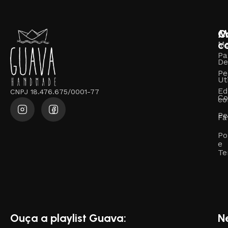
M
C
c
M
Pa
De
Pe
Ut
Ed
CNPJ 18.476.675/0001-77
Co
co
Pe
Fa
Po
e
Te
Ouça a playlist Guava:
N