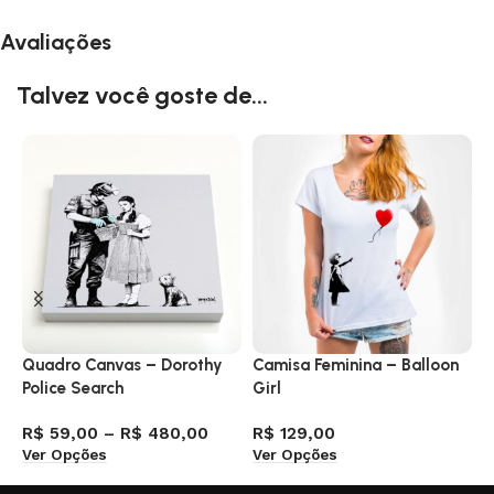
Avaliações
Talvez você goste de...
Quadro Canvas – Dorothy
Camisa Feminina – Balloon
C
Police Search
Girl
R
V
R$
59,00
–
R$
480,00
R$
129,00
Ver Opções
Ver Opções