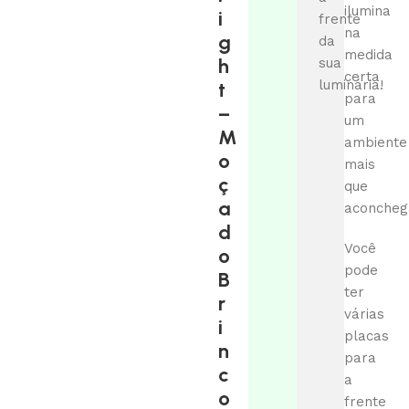
ilumina
i
frente
na
g
da
medida
h
sua
certa
luminária!
t
para
–
um
M
ambiente
o
mais
ç
que
a
aconcheg
d
Você
o
pode
B
ter
r
várias
i
placas
n
para
c
a
o
frente