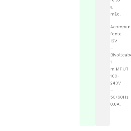
feito
a
mão.
Acompan
fonte
12V
–
Bivoltcab
1
mIMPUT:
100-
240V
–
50/60Hz
0.8A.