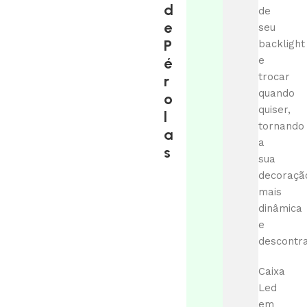
d
de
e
seu
P
backlight
é
e
trocar
r
quando
o
quiser,
l
tornando
a
a
s
sua
decoraçã
mais
dinâmica
e
descontra
Caixa
Led
em