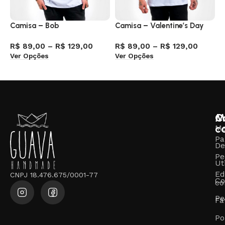
Camisa – Bob
Camisa – Valentine’s Day
C
R$
89,00
–
R$
129,00
R$
89,00
–
R$
129,00
R
Ver Opções
Ver Opções
V
M
C
c
M
Pa
De
Pe
Ut
Ed
CNPJ 18.476.675/0001-77
Co
co
Pe
Fa
Po