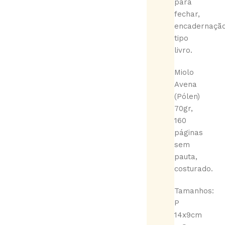
para
fechar,
encadernaçã
tipo
livro.
Miolo
Avena
(Pólen)
70gr,
160
páginas
sem
pauta,
costurado.
Tamanhos:
P
14x9cm