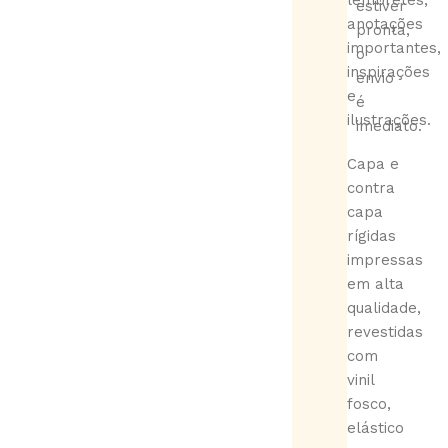
lembretes,
estiver
anotações
pronta,
importantes,
o
inspirações
envio
e
é
ilustrações.
imediato.
Capa e
contra
capa
rígidas
impressas
em alta
qualidade,
revestidas
com
vinil
fosco,
elástico