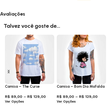
Avaliações
Talvez você goste de...
Camisa – The Curse
Camisa – Bom Dia Mafalda
C
P
R$
89,00
–
R$
129,00
R$
89,00
–
R$
129,00
Ver Opções
Ver Opções
R
V