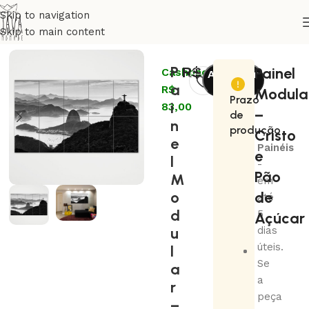
Skip to navigation
Skip to main content
Início
Artistas
Flavio Veloso
P
R$
830,00
Painel
Cashback:
Adicionar
a
R$
ao
Modula
Prazo
i
83,00
carrinho
–
de
n
produção
Cristo
e
Painéis
e
l
-
Pão
M
em
o
de
até
d
5
Açúcar
u
dias
úteis.
l
Se
a
a
r
peça
–