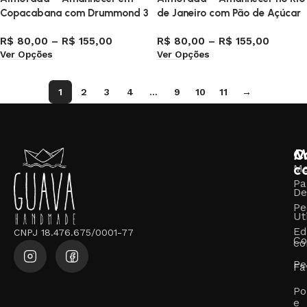
Copacabana com Drummond 3
de Janeiro com Pão de Açúcar
2
R$
80,00
–
R$
155,00
R$
80,00
–
R$
155,00
Ver Opções
Ver Opções
1
2
3
4
…
9
10
11
→
M
C
c
M
Pa
De
Pe
Ut
Ed
CNPJ 18.476.675/0001-77
Co
co
Pe
Fa
Po
e