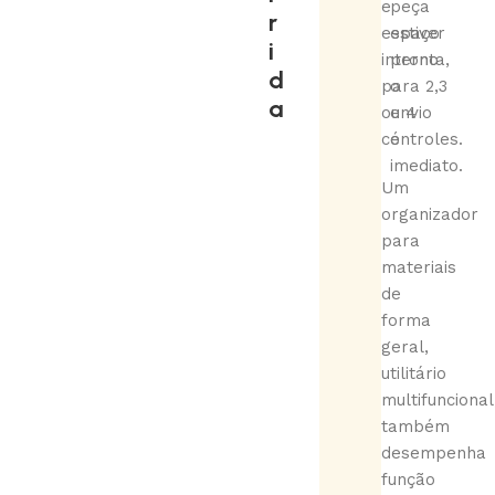
e
peça
r
espaço
estiver
i
interno
pronta,
d
para 2,3
o
a
ou 4
envio
controles.
é
imediato.
Um
organizador
para
materiais
de
forma
geral,
utilitário
multifuncional
também
desempenha
função