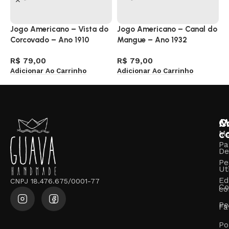
Jogo Americano – Vista do
Jogo Americano – Canal do
C
Corcovado – Ano 1910
Mangue – Ano 1932
C
R$
79,00
R$
79,00
R
Adicionar Ao Carrinho
Adicionar Ao Carrinho
A
M
C
c
M
Pa
De
Pe
Ut
Ed
CNPJ 18.476.675/0001-77
Co
co
Pe
Fa
Po