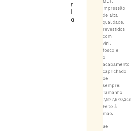
MDF,
r
impressão
l
de alta
a
qualidade,
revestidos
com
vinil
fosco e
o
acabamento
caprichado
de
sempre!
Tamanho
7,8×7,8×0,3c
Feito à
mão.
Se