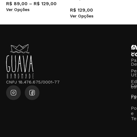
R$
89,00
–
R$
129,00
Ver Opções
R$
129,00
R
Ver Opções
V
M
C
c
M
Pa
De
Pe
Ut
Ed
CNPJ 18.476.675/0001-77
Co
co
Pe
Fa
Po
e
Te