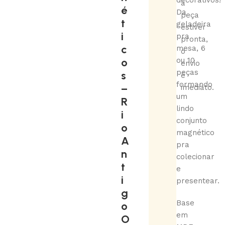
decorativos!
a
é
Da
peça
t
geladeira
estiver
i
pra
pronta,
c
mesa, 6
o
o
ou 10
envio
peças
s
é
formando
–
imediato.
um
R
lindo
i
conjunto
o
magnético
A
pra
n
colecionar
t
e
i
presentear.
g
Base
o
em
O