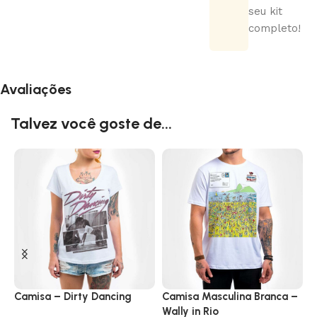
seu kit
completo!
Avaliações
Talvez você goste de...
Camisa – Dirty Dancing
Camisa Masculina Branca –
C
Wally in Rio
i