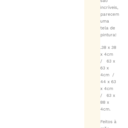
são
incríveis,
parecem
uma
tela de
pintura!
.38 x 38
x 4cm
/ 63 x
63 x
4cm /
44 x 63
x 4cm
/ 63 x
88 x
4cm.
Feitos à