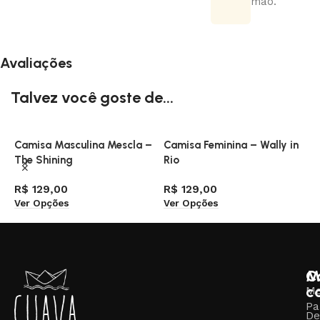
mão.
Avaliações
Talvez você goste de...
Camisa Masculina Mescla –
Camisa Feminina – Wally in
C
The Shining
Rio
R
V
R$
129,00
R$
129,00
Ver Opções
Ver Opções
M
C
c
M
Pa
De