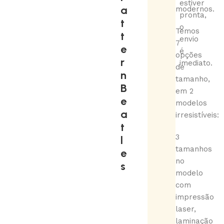
estiver
a
modernos.
pronta,
t
o
Temos
t
envio
7
e
é
opções
r
imediato.
de
n
tamanho,
B
em 2
e
modelos
a
irresistíveis:
t
3
l
tamanhos
e
no
s
modelo
com
impressão
laser,
laminação