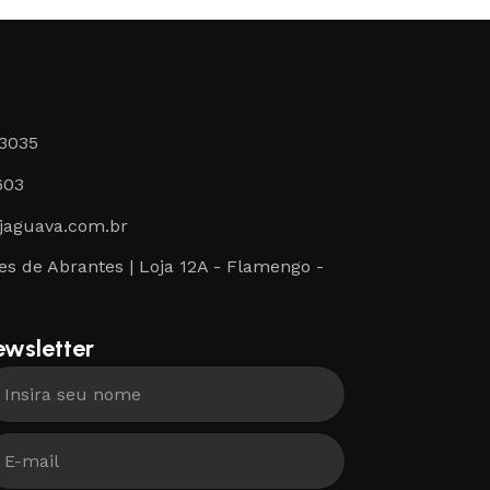
-3035
603
jaguava.com.br
s de Abrantes | Loja 12A - Flamengo -
ewsletter