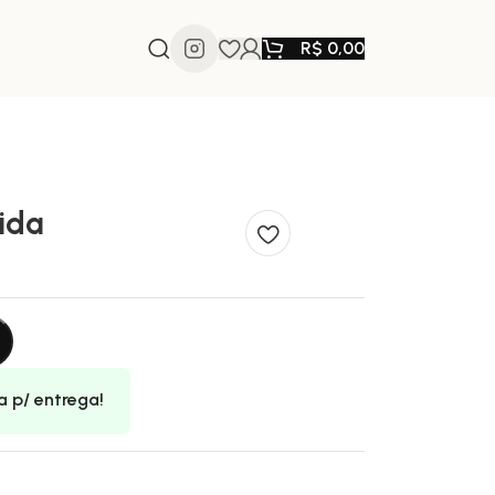
R$
0,00
ida
a p/ entrega!