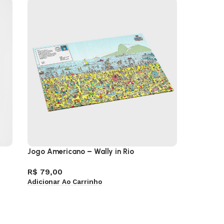
Jogo Americano – Wally in Rio
Camisa F
R$
79,00
R$
129,
Adicionar Ao Carrinho
Ver Opçõ