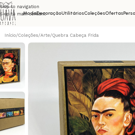
Skip to navigation
Moda
Decoração
Utilitários
Coleções
Ofertas
Pers
Skip to main content
Início
Coleções
Arte
Quebra Cabeça Frida