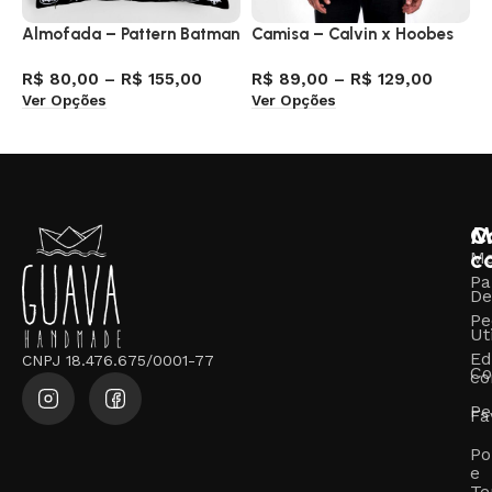
Almofada – Pattern Batman
Camisa – Calvin x Hoobes
C
R$
80,00
–
R$
155,00
R$
89,00
–
R$
129,00
R
Ver Opções
Ver Opções
V
M
C
c
M
Pa
De
Pe
Ut
Ed
CNPJ 18.476.675/0001-77
Co
co
Pe
Fa
Po
e
Te