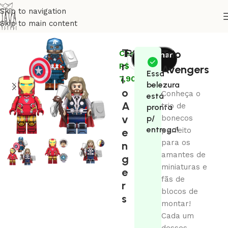
Skip to navigation
Skip to main content
Início
Coleções
Comics
T
R$
79,00
Trio
Cashback:
Adicionar
r
R$
ao
Avengers
Essa
i
7,90
carrinho
belezura
o
Conheça o
está
A
trio de
pronta
v
p/
bonecos
entrega!
e
perfeito
para os
n
amantes de
g
miniaturas e
e
fãs de
r
blocos de
s
montar!
Cada um