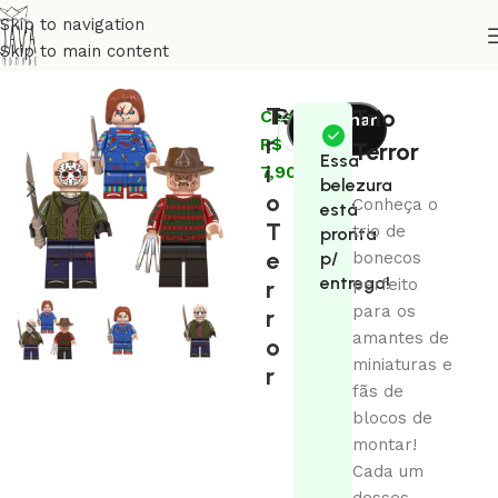
Skip to navigation
Skip to main content
Início
Coleções
Cinema
T
R$
79,00
Trio
Cashback:
Adicionar
r
R$
ao
Terror
Essa
i
7,90
carrinho
belezura
o
Conheça o
está
T
trio de
pronta
e
p/
bonecos
entrega!
r
perfeito
para os
r
amantes de
o
miniaturas e
r
fãs de
blocos de
montar!
Cada um