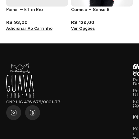
Painel – ET in Rio
Camisa – Sense 8
C
R$
93,00
R$
129,00
R
Adicionar Ao Carrinho
Ver Opções
V
M
C
c
M
Pa
De
Pe
Ut
Ed
CNPJ 18.476.675/0001-77
Co
co
Pe
Fa
Po
e
Te