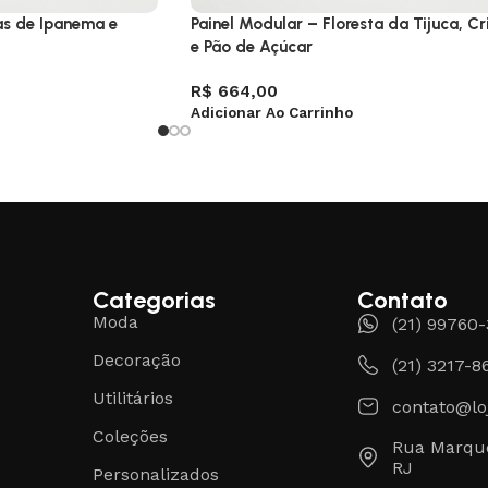
as de Ipanema e
Painel Modular – Floresta da Tijuca, Cr
e Pão de Açúcar
R$
664,00
Adicionar Ao Carrinho
Categorias
Contato
Moda
(21) 99760
Decoração
(21) 3217-8
Utilitários
contato@lo
Coleções
Rua Marque
RJ
Personalizados