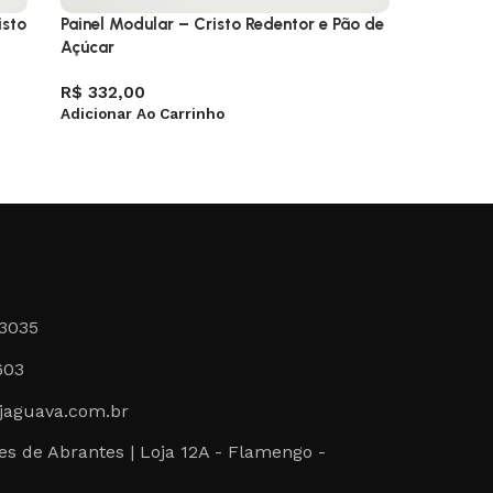
isto
Painel Modular – Cristo Redentor e Pão de
Camisa –
Açúcar
R$
89,0
Ver Opçõ
R$
332,00
Adicionar Ao Carrinho
-3035
603
jaguava.com.br
s de Abrantes | Loja 12A - Flamengo -