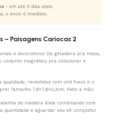
os
- em até 5 dias úteis.
a, o envio é imediato.
 – Paisagens Cariocas 2
ionais e decorativos! Da geladeira pra mesa,
o conjunto magnético pra colecionar e
qualidade, revestidos com vinil fosco e o
re! Tamanho 7,8×7,8×0,3cm. Feito à mão.
caixinha de madeira linda combinando com
a quantidade e aguardar seu kit completo!