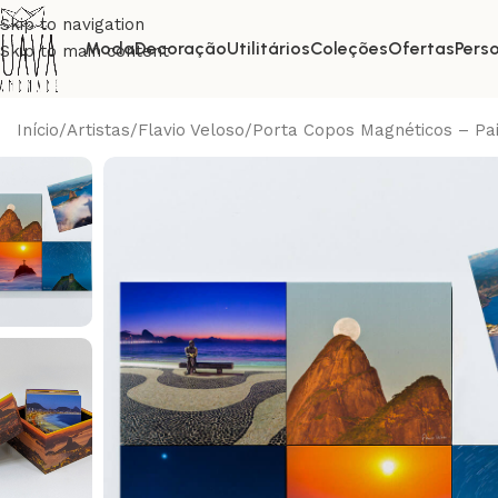
Skip to navigation
Moda
Decoração
Utilitários
Coleções
Ofertas
Pers
Skip to main content
Início
Artistas
Flavio Veloso
Porta Copos Magnéticos – Pai