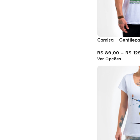
Camisa – Gentilez
R$
89,00
–
R$
12
Ver Opções