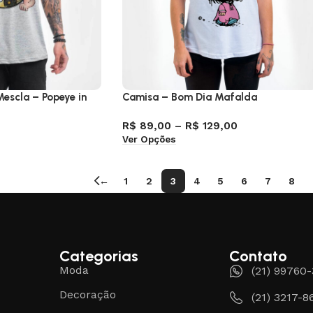
escla – Popeye in
Camisa – Bom Dia Mafalda
R$
89,00
–
R$
129,00
Ver Opções
←
1
2
3
4
5
6
7
8
Categorias
Contato
Moda
(21) 99760
Decoração
(21) 3217-8