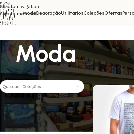
Skip to navigation
Moda
Decoração
Utilitários
Coleções
Ofertas
Pers
Skip to main content
Moda
Coleções
Início
Moda
Págin
Qualquer Coleções