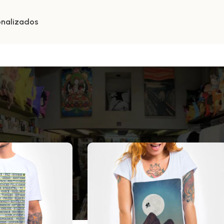
onalizados
a 3