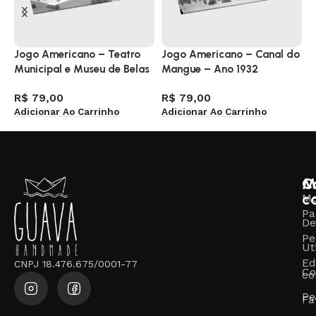
Jogo Americano – Teatro
Jogo Americano – Canal do
J
Municipal e Museu de Belas
Mangue – Ano 1932
R
Artes – Ano 1930
1
R$
79,00
R$
79,00
R
Adicionar Ao Carrinho
Adicionar Ao Carrinho
A
M
C
c
M
Pa
De
Pe
Ut
Ed
CNPJ 18.476.675/0001-77
Co
co
Pe
Fa