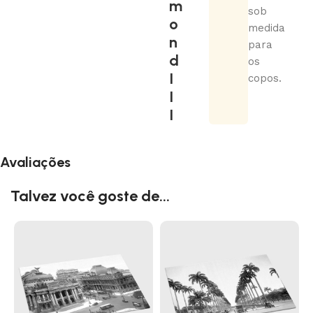
m
sob
o
medida
n
para
d
os
I
copos.
I
I
Avaliações
Talvez você goste de...