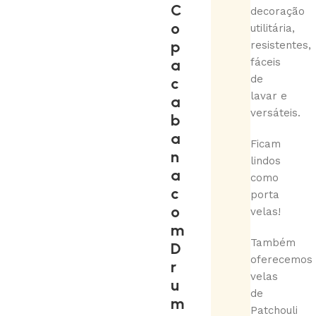
C
decoração
o
utilitária,
p
resistentes,
a
fáceis
de
c
lavar e
a
versáteis.
b
a
Ficam
n
lindos
a
como
c
porta
o
velas!
m
Também
D
oferecemos
r
velas
u
de
m
Patchouli