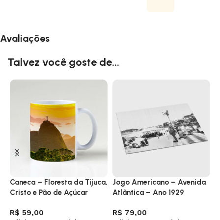
Avaliações
Talvez você goste de...
Caneca – Floresta da Tijuca,
Jogo Americano – Avenida
C
Cristo e Pão de Açúcar
Atlântica – Ano 1929
R
A
R$
59,00
R$
79,00