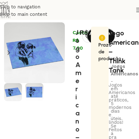
Skip to navigation
Skip to main content
Início
Artistas
Banksy
J
R$
79,00
Jogo
Cashback:
Adicionar
o
R$
ao
America
Prazo
g
7,90
carrinho
–
de
o
produção
Think
A
Jogos
Tank
m
Americanos
e
-
Jogos
r
em
Americanos
i
até
práticos,
c
5
modernos
dias
a
e
úteis.
n
lindos!
Se
o
Feitos
a
–
pra