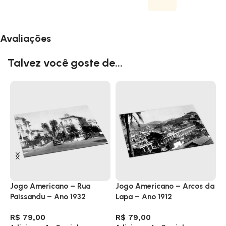
Avaliações
Talvez você goste de...
Jogo Americano – Rua
Jogo Americano – Arcos da
J
Paissandu – Ano 1932
Lapa – Ano 1912
C
R$
79,00
R$
79,00
R