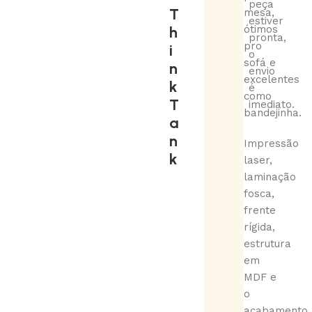
peça
T
mesa,
estiver
h
ótimos
pronta,
pro
i
o
sofá e
n
envio
excelentes
k
é
como
T
imediato.
bandejinha.
a
n
Impressão
k
laser,
laminação
fosca,
frente
rígida,
estrutura
em
MDF e
o
acabamento