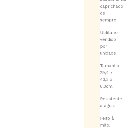
caprichado
de
sempre!
Utilitário
vendido
por
unidade
Tamanho
29,4 x
43,3 x
0,3cm.
Resistente
à água.
Feito à
mão.