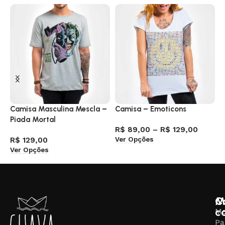
Camisa Masculina Mescla –
Camisa – Emoticons
J
Piada Mortal
R
R$
89,00
–
R$
129,00
Ver Opções
R$
129,00
R
Ver Opções
A
M
C
c
M
Pa