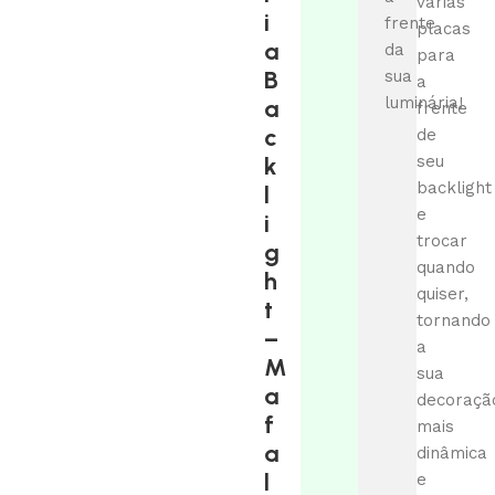
várias
i
frente
placas
a
da
para
B
sua
a
luminária!
a
frente
c
de
k
seu
backlight
l
e
i
trocar
g
quando
h
quiser,
t
tornando
–
a
M
sua
a
decoraçã
f
mais
a
dinâmica
l
e