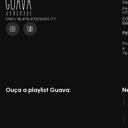
De
Pe
Ut
Ed
CNPJ 18.476.675/0001-77
Co
co
Pe
Fa
Po
e
Te
Ouça a playlist Guava:
N