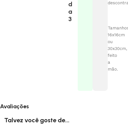
d
descontra
a
3
Tamanhos
16x16cm
ou
30x30cm,
feito
a
mão.
Avaliações
Talvez você goste de...