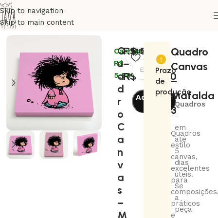
Skip to navigation
Skip to main content
Início
Decoração
Quadros
Q
R$
59,00
Quadro
Cashback:
MODELO
u
–
R$
Canvas
Prazo
a
R$
480,00
5,90
–
de
d
produção
Mafalda
Adicionar
r
Quadros
3
ao
o
-
carrinho
C
em
Quadros
a
até
estilo
n
5
canvas,
v
dias
excelentes
úteis.
a
para
Se
s
composições
a
–
práticos
peça
M
e