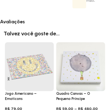
mão.
Avaliações
Talvez você goste de...
Jogo Americano –
Quadro Canvas – O
C
Emoticons
Pequeno Príncipe
i
R$
79,00
R$
59,00
–
R$
480,00
R