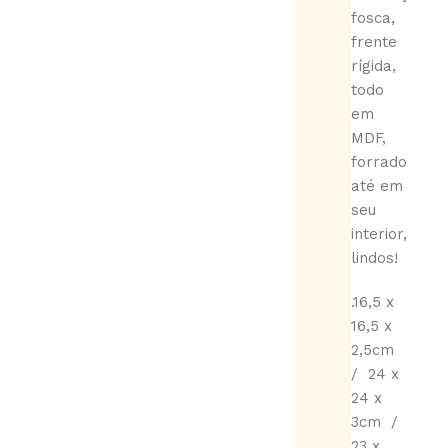
fosca,
frente
rígida,
todo
em
MDF,
forrado
até em
seu
interior,
lindos!
.16,5 x
16,5 x
2,5cm
/ 24 x
24 x
3cm /
23 x