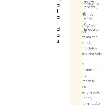
estiver
a
modernos.
pronta,
f
o
Temos
a
envio
7
l
é
opções
d
imediato.
de
a
tamanho,
3
em 2
modelos
irresistíveis:
3
tamanhos
no
modelo
com
impressão
laser,
laminação