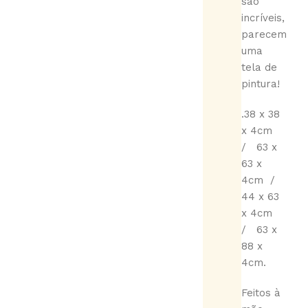
são
incríveis,
parecem
uma
tela de
pintura!
.38 x 38
x 4cm
/ 63 x
63 x
4cm /
44 x 63
x 4cm
/ 63 x
88 x
4cm.
Feitos à