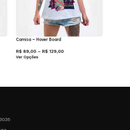
Camisa – Hover Board
Camisa M
Príncipe
R$
89,00
–
R$
129,00
Ver Opções
R$
129,
Ver Opçõ
-3035