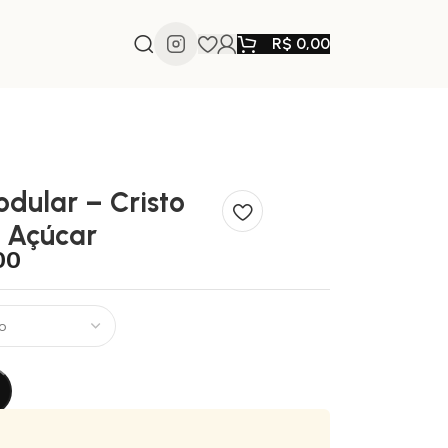
R$
0,00
dular – Cristo
 Açúcar
00