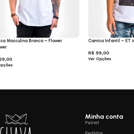
sa Masculina Branca – Flower
Camisa Infantil – ET i
wer
R$
99,00
Ver Opções
29,00
Opções
Minha conta
Painel
Pedidos