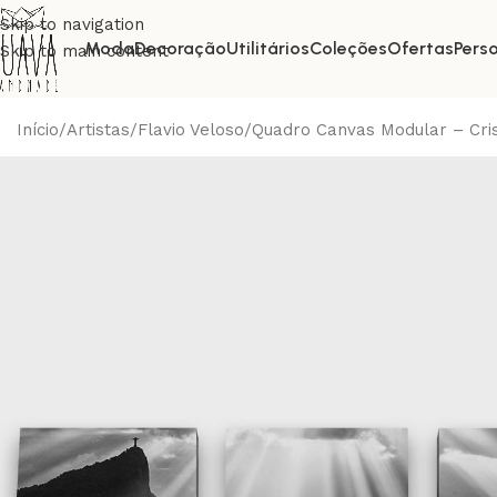
Skip to navigation
Moda
Decoração
Utilitários
Coleções
Ofertas
Pers
Skip to main content
Início
Artistas
Flavio Veloso
Quadro Canvas Modular – Cri